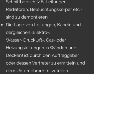
Schnittbereich (z.B. Leitungen,
Radiatoren, Beleuchtungskörper etc.)
sind zu demontieren
Die Lage von Leitungen, Kabeln und
dergleichen (Elektro-,
Wasser-,Druckluft-, Gas- oder
Heizungsleitungen in Wänden und
Decken) ist durch den Auftraggeber
oder dessen Vertreter zu ermitteln und
dem Unternehmer mitzuteilen
Allfällig vorhandene Leitungen im Bohr-
und Schnittbereich sind ausser Betrieb
zu setzen
Bohrpunkte und Schnittlinien sind
bauseits anzuzeichnen oder nach
Absprache in vermassten Plänen durch
die Bauleitung festzulegen